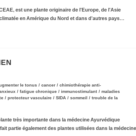
 est une plante originaire de l'Europe, de l'Asie
acclimatée en Amérique du Nord et dans d'autres pays…
IEN
ugmenter le tonus
/
cancer
/
chimiothérapie anti-
 anxieux
/
fatigue chronique
/
immunostimulant
/
maladies
te
/
protecteur vasculaire
/
SIDA
/
sommeil
/
trouble de la
te très importante dans la médecine Ayurvédique
 fait partie également des plantes utilisées dans la médecin