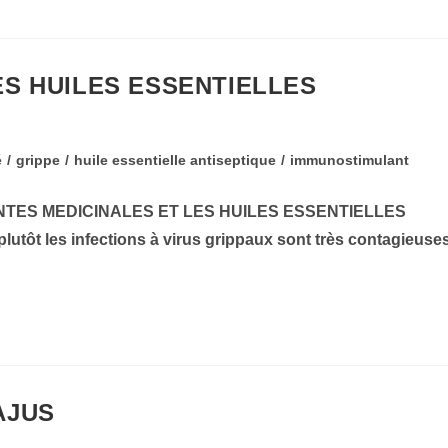
ES HUILES ESSENTIELLES
é
/
grippe
/
huile essentielle antiseptique
/
immunostimulant
NTES MEDICINALES ET LES HUILES ESSENTIELLES
t les infections à virus grippaux sont très contagieuses
AJUS