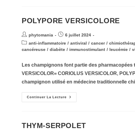
EWURO
POLYPORE VERSICOLORE
Auteur/autrice
Publication
phytomania
6 juillet 2024
de
publiée :
Post
anti-inflammatoire
/
antiviral
/
cancer
/
chimiothérap
la
category:
cancéreuse
/
diabète
/
immunostimulant
/
leucémie
/
v
publication :
Les champignons font partie des pharmacopées 
VERSICOLOR= CORIOLUS VERSICOLOR, POLYP
champignon utilisé en médecine traditionnelle ch
POLYPORE
Continuer La Lecture
VERSICOLORE
THYM-SERPOLET