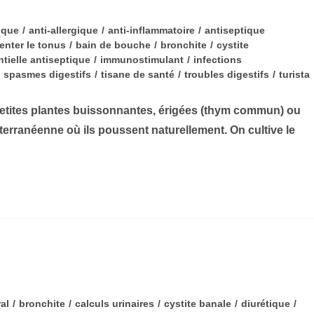
ique
/
anti-allergique
/
anti-inflammatoire
/
antiseptique
nter le tonus
/
bain de bouche
/
bronchite
/
cystite
ntielle antiseptique
/
immunostimulant
/
infections
spasmes digestifs
/
tisane de santé
/
troubles digestifs
/
turista
tes plantes buissonnantes, érigées (thym commun) ou
iterranéenne où ils poussent naturellement. On cultive le
ral
/
bronchite
/
calculs urinaires
/
cystite banale
/
diurétique
/