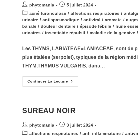
Auteur/autrice
Publication
phytomania
5 juillet 2024
de
publiée :
Post
acné furonculose
/
affections respiratoires
/
antalg
la
category:
urinaire
/
antispasmodique
/
antiviral
/
aromate
/
augme
publication :
banale
/
douleur dentaire
/
épisode fébrile
/
huile esse
urinaires
/
insecticide répulsif
/
maladie de la gencive
/
Les THYMS, LABIATEAE=LAMIACEAE, sont de peti
plus étalées (serpolet), typiques de la région méd
THYM,THYMUS VULGARIS, dans…
THYM-
Continuer La Lecture
SERPOLET
SUREAU NOIR
Auteur/autrice
Publication
phytomania
3 juillet 2024
de
publiée :
Post
affections respiratoires
/
anti-inflammatoire
/
antivi
la