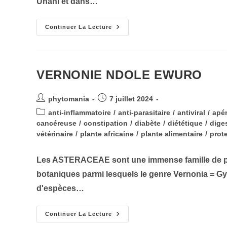
Unani et dans…
ASHWAGANDHA
Continuer La Lecture
GINSENG
INDIEN
VERNONIE NDOLE EWURO
Auteur/autrice
Publication
phytomania
7 juillet 2024
de
publiée :
Post
anti-inflammatoire
/
anti-parasitaire
/
antiviral
/
apér
la
category:
cancéreuse
/
constipation
/
diabète
/
diététique
/
dige
publication :
vétérinaire
/
plante africaine
/
plante alimentaire
/
prot
Les ASTERACEAE sont une immense famille de plan
botaniques parmi lesquels le genre Vernonia =
d'espèces…
VERNONIE
Continuer La Lecture
NDOLE