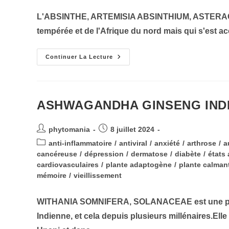
L'ABSINTHE, ARTEMISIA ABSINTHIUM, ASTERACEAE,
tempérée et de l'Afrique du nord mais qui s'est 
ABSINTHE
Continuer La Lecture
ARTEMISIA
ABSINTHIUM
ASHWAGANDHA GINSENG IND
Auteur/autrice
Publication
phytomania
8 juillet 2024
de
publiée :
Post
anti-inflammatoire
/
antiviral
/
anxiété
/
arthrose
/
a
la
category:
cancéreuse
/
dépression
/
dermatose
/
diabète
/
états
publication :
cardiovasculaires
/
plante adaptogène
/
plante calman
mémoire
/
vieillissement
WITHANIA SOMNIFERA, SOLANACEAE est une plan
Indienne, et cela depuis plusieurs millénaires.Elle