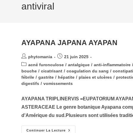
antiviral
AYAPANA JAPANA AYAPAN
Auteur/autrice
Publication
phytomania
21 juin 2025
de
publiée :
Post
acné furonculose
/
antalgique
/
anti-inflammatoire
la
category:
bouche
/
cicatrisant
/
coagulation du sang
/
constipat
publication :
fébrile
/
gastrite
/
hépatite
/
plaies et ulcères
/
protect
digestifs
/
vomissements
AYAPANA TRIPLINERVIS =EUPATORIUM AYAPA
ASTERACEAE Le genre botanique Ayapana compre
d'Amérique du sud.Plusieurs sont utilisées tradi
AYAPANA
Continuer La Lecture