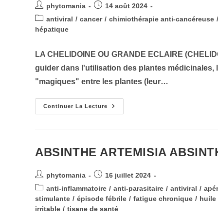
Auteur/autrice
Publication
phytomania
14 août 2024
de
publiée :
Post
antiviral
/
cancer
/
chimiothérapie anti-cancéreuse
la
category:
hépatique
publication :
LA CHELIDOINE OU GRANDE ECLAIRE (CHELID
guider dans l'utilisation des plantes médicinale
"magiques" entre les plantes (leur…
CHELIDOINE
Continuer La Lecture
CHELIDONIUM
MAJUS
ABSINTHE ARTEMISIA ABSINT
Auteur/autrice
Publication
phytomania
16 juillet 2024
de
publiée :
Post
anti-inflammatoire
/
anti-parasitaire
/
antiviral
/
apér
la
category:
stimulante
/
épisode fébrile
/
fatigue chronique
/
huile
publication :
irritable
/
tisane de santé