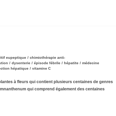
itif eupeptique
/
chimiothérapie anti-
stion
/
dysenterie
/
épisode fébrile
/
hépatite
/
médecine
ection hépatique
/
vitamine C
tes à fleurs qui contient plusieurs centaines de genres
 Gymnanthenum qui comprend également des centaines