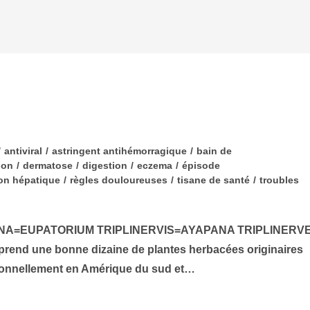
/
antiviral
/
astringent antihémorragique
/
bain de
ion
/
dermatose
/
digestion
/
eczema
/
épisode
ion hépatique
/
règles douloureuses
/
tisane de santé
/
troubles
NA=EUPATORIUM TRIPLINERVIS=AYAPANA TRIPLINERV
nd une bonne dizaine de plantes herbacées originaires
tionnellement en Amérique du sud et…