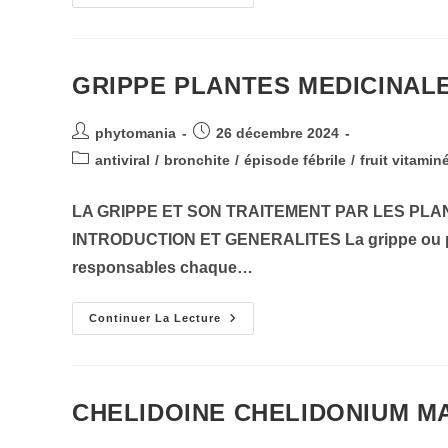
JAPANA
AYAPAN
GRIPPE PLANTES MEDICINAL
Auteur/autrice
Publication
phytomania
26 décembre 2024
de
publiée :
Post
antiviral
/
bronchite
/
épisode fébrile
/
fruit vitamin
la
category:
publication :
LA GRIPPE ET SON TRAITEMENT PAR LES PLA
INTRODUCTION ET GENERALITES La grippe ou plutô
responsables chaque…
GRIPPE
Continuer La Lecture
PLANTES
MEDICINALES
HUILES
ESSENTIELLES
CHELIDOINE CHELIDONIUM M