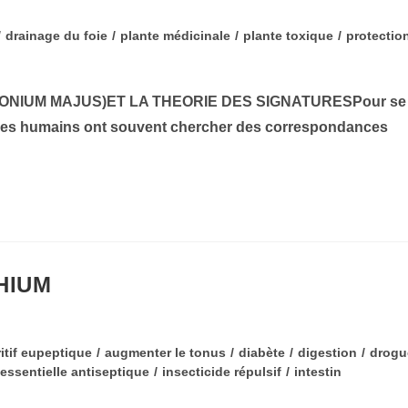
/
drainage du foie
/
plante médicinale
/
plante toxique
/
protectio
ONIUM MAJUS)ET LA THEORIE DES SIGNATURESPour se
s, les humains ont souvent chercher des correspondances
HIUM
itif eupeptique
/
augmenter le tonus
/
diabète
/
digestion
/
drogu
 essentielle antiseptique
/
insecticide répulsif
/
intestin